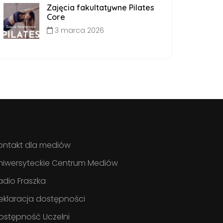
Zajęcia fakultatywne Pilates
Core
3 marca 2026
ontakt dla mediów
niwersyteckie Centrum Mediów
adio Fraszka
eklaracja dostępności
ostępność Uczelni