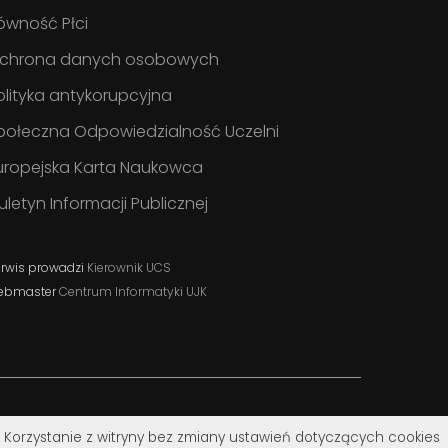
ówność Płci
chrona danych osobowych
olityka antykorupcyjna
połeczna Odpowiedzialność Uczelni
uropejska Karta Naukowca
iuletyn Informacji Publicznej
rwis prowadzi
Kierownik UCS
ebmaster
Centrum Informatyki UJK
. Korzystanie z witryny bez zmiany ustawień dotyczących cookies