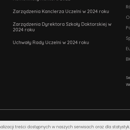
R
Zarządzenia Kanclerza Uczelni w 2024 roku
O
Zarządzenia Dyrektora Szkoły Doktorskiej w
P
2024 roku
S
Uchwały Rady Uczelni w 2024 roku
E
B
Se
W
alizacji treści dostępnych w naszych serwisach oraz dla statystyk