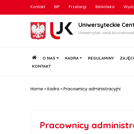
Kontakt
BIP
Przetargi
Biblioteka
Wyda
Uniwersyteckie Cen
Uniwersytet Jana Kochanows
HOME
O NAS
KADRA
REGULAMINY
ZAJĘC
KONTAKT
Home
»
Kadra
»
Pracownicy administracyjni
Pracownicy administr