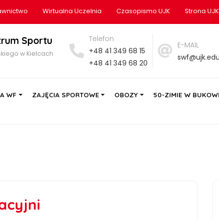
wnictwo
Wirtualna Uczelnia
Czasopismo UJK
Strona UJK
Telefon
trum Sportu
E-MAIL
+48 41 349 68 15
kiego w Kielcach
swf@ujk.edu
+48 41 349 68 20
IA WF
ZAJĘCIA SPORTOWE
OBOZY
50-ZIMIE W BUKOWI
acyjni