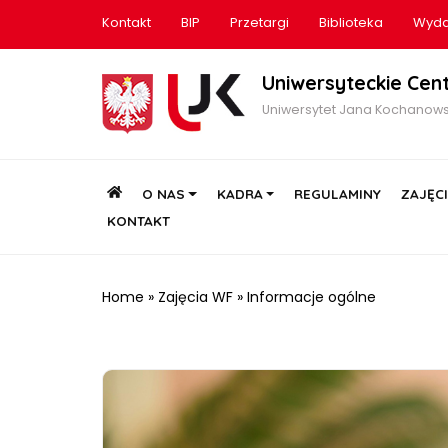
Kontakt
BIP
Przetargi
Biblioteka
Wyda
Uniwersyteckie Cen
Uniwersytet Jana Kochanows
HOME
O NAS
KADRA
REGULAMINY
ZAJĘC
KONTAKT
Home
»
Zajęcia WF
»
Informacje ogólne