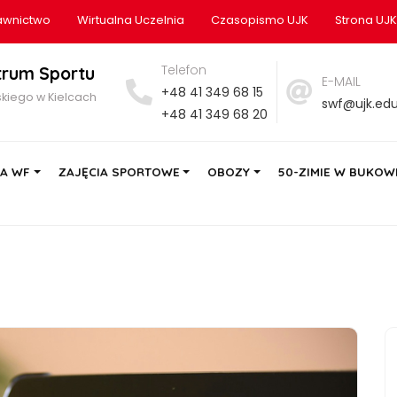
wnictwo
Wirtualna Uczelnia
Czasopismo UJK
Strona UJK
Telefon
trum Sportu
E-MAIL
+48 41 349 68 15
kiego w Kielcach
swf@ujk.edu
+48 41 349 68 20
IA WF
ZAJĘCIA SPORTOWE
OBOZY
50-ZIMIE W BUKOWI