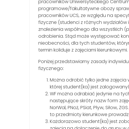
pracowników Uniwersyteckiego Centrum
programowe/fakultatywne obozy sprawn
pracowników UCS, ze względu na specyfi
fizyczne (studenci z różnych wydziałów i
znalezienia wspólnego dla wszystkich 
odrobienia. Stąd może występować kon
nieobecności, dla tych studentów, kt
termin koliduje z zajęciami kierunkowymi.
Poniżej przedstawiamy zasady indywid
fizycznego:
Można odrobić tylko jedne zajęcia 
której student(ka) jest zalogowany(
WF można odrabiać jedynie na tych
następujące skróty nazw form zajęć: A
NorWal, PNoż, PSiat, Pływ, Siłow, ZG
to przedmioty kierunkowe prowadz
Każdorazowo student(ka) jest zo
zajęcia na dołączenie do grupy w c