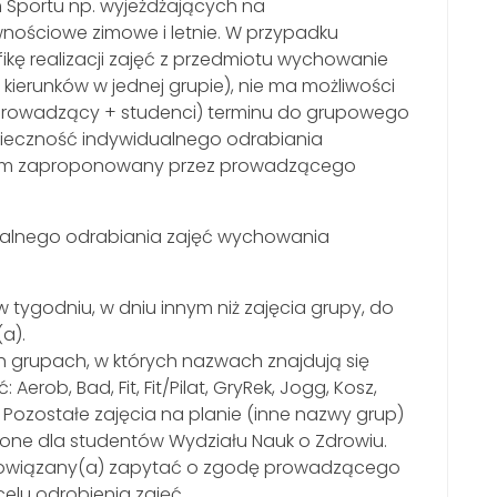
 Sportu np. wyjeżdżających na
ościowe zimowe i letnie. W przypadku
kę realizacji zajęć z przedmiotu wychowanie
 kierunków w jednej grupie), nie ma możliwości
(prowadzący + studenci) terminu do grupowego
ieczność indywidualnego odrabiania
órym zaproponowany przez prowadzącego
ualnego odrabiania zajęć wychowania
w tygodniu, w dniu innym niż zajęcia grupy, do
a).
 grupach, w których nazwach znajdują się
erob, Bad, Fit, Fit/Pilat, GryRek, Jogg, Kosz,
S. Pozostałe zajęcia na planie (inne nazwy grup)
one dla studentów Wydziału Nauk o Zdrowiu.
bowiązany(a) zapytać o zgodę prowadzącego
elu odrobienia zajęć.