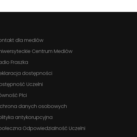
ontakt dla mediów
niwersyteckie Centrum Mediów
adio Fraszka
eklaracja dostępności
ostępność Uczelni
ówność Płci
chrona danych osobowych
olityka antykorupcyjna
połeczna Odpowiedzialność Uczelni