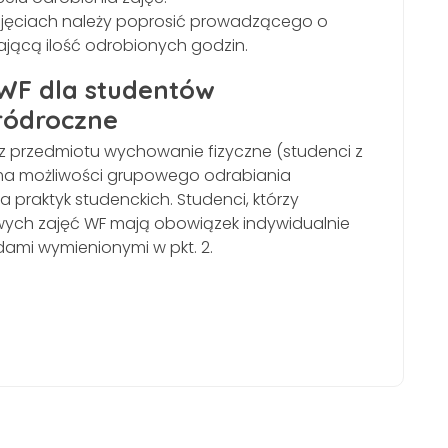
ęciach należy poprosić prowadzącego o
ającą ilość odrobionych godzin.
ć WF dla studentów
ródroczne
ć z przedmiotu wychowanie fizyczne (studenci z
e ma możliwości grupowego odrabiania
 praktyk studenckich. Studenci, którzy
nowych zajęć WF mają obowiązek indywidualnie
ami wymienionymi w pkt. 2.